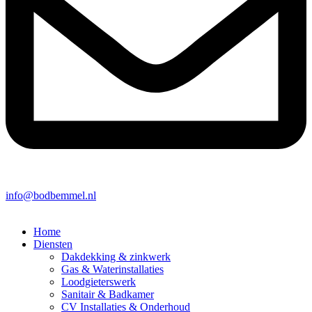
info@bodbemmel.nl
Home
Diensten
Dakdekking & zinkwerk
Gas & Waterinstallaties
Loodgieterswerk
Sanitair & Badkamer
CV Installaties & Onderhoud