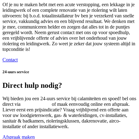
Of je nu te maken hebt met een acute verstopping, een lekkage in je
leidingwerk of een complete renovatie van je riolering wilt laten
uitvoeren: bij b.o.d. totaalinstallateur bv ben je verzekerd van snelle
service, vakkundig advies en een blijvend resultaat. We denken met
je mee, communiceren helder en zorgen dat alles tot in de puntjes
geregeld wordt. Neem gerust contact met ons op voor spoedhulp,
een vrijblijvende offerte of advies over het onderhoud van jouw
riolering en leidingwerk. Zo weet je zeker dat jouw systeem altijd in
topconditie is!
Contact
24-uurs service
Direct hulp nodig?
Wij bieden jou een 24-uurs service bij calamiteiten en spoed! bel ons
direct via
0481-46 44 00
of maak eenvoudig online een afspraak.
Liever eerst een prijsindicatie? Vraag vrijblijvend een offerte aan
voor uw loodgieterswerk, gas- & waterleidingen, cv-installaties,
sanitair & badkamers, rioleringsklussen, dakrenovatie, airco-
installatie of ander installatiewerk.
Afspraak maken