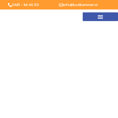
0481 - 46 44 00
info@bodbemmel.nl
Spoed Service